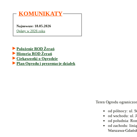
KOMUNIKATY
Najnowsze: 18.05.2026
Opłaty w 2026 roku
Położenie ROD Żerań
Historia ROD Żerań
Ciekawostki o Ogrodzie
Plan Ogrodu i prezentacje działek
Teren Ogrodu ograniczon
od północy: ul. 
od wschodu: ul. 
od południa: Ro
od zachodu: lini
Warszawa-Gdańs